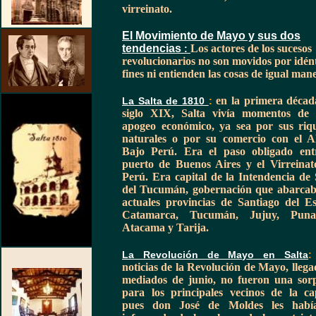
virreinato.
El Movimiento de Mayo y sus dos
tendencias
Los actores de los sucesos
:
revolucionarios no son movidos por idén
fines ni entienden las cosas de igual man
en la primera décad
La Salta de 1810
:
siglo XIX, Salta vivía momentos de
apogeo económico, ya sea por sus riq
naturales o por su comercio con el A
Bajo Perú.
Era el paso obligado ent
puerto de Buenos Aires y el Virreinat
Perú. Era capital de la Intendencia de 
del Tucumán, gobernación que abarcab
actuales provincias de Santiago del Es
Catamarca, Tucumán, Jujuy, Pun
Atacama y Tarija.
La Revolución de Mayo en Salta
noticias de la Revolución de Mayo, llega
mediados de junio, no fueron una sor
para los principales vecinos de la cap
pues don José de Moldes les habí