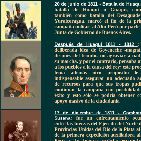
20 de junio de 1811
Batalla de Huaqu
-
batalla de Huaqui o Guaqui, cono
también como batalla del Desaguade
Yuraicoragua, marcó el fin de la pr
campaña militar al Alto Perú por parte 
Junta de Gobierno de Buenos Aires.
Después de Huaqui 1811 - 1812
deliberada idea de Goyeneche -magn
después del triunfo- no agraviar a nad
su marcha, y por el contrario, pensaba a
a los pueblos a la causa del rey; este pro
tenía además otro propósito: le
indispensable asegurar un adecuado a
de recursos para que sus tropas pud
continuar la campaña con posibilidad
éxito y esto sólo se podría obtener c
apoyo masivo de la ciudadanía
17 de diciembre de 1811 - Combat
fue un enfrentamiento ocu
Susana:
entre las fuerzas del Ejército del Norte d
Provincias Unidas del Río de la Plata al 
de la primera expedición auxiliadora al
Perú, y las fuerzas realistas española