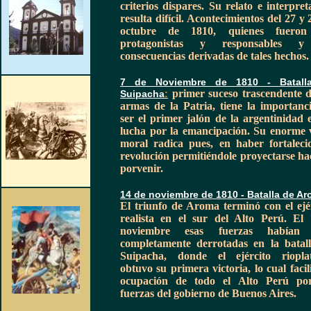
criterios dispares. Su relato e interpret
resulta difícil.
Acontecimientos del 27 y 
octubre de 1810, quienes fueron
protagonistas y responsables y
consecuencias derivadas de tales hechos.
7 de Noviembre
de 1810 - Batall
primer suceso trascendente d
Suipacha
:
armas de la Patria, tiene la importanc
ser el primer jalón de la argentinidad 
lucha por la emancipación. Su enorme 
moral radica pues, en haber fortaleci
revolución permitiéndole proyectarse hac
porvenir.
14 de noviembre de 1810 - Batalla de A
El triunfo de Aroma terminó con el ejé
realista en el sur del Alto Perú. El
noviembre esas fuerzas habían 
completamente derrotadas en la batal
Suipacha, donde el ejército riopla
obtuvo su primera victoria, lo cual facili
ocupación de todo el Alto Perú por
fuerzas del gobierno de Buenos Aires.