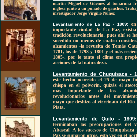
martín Miguel de Güemes al tomaruna fr
inglesa junto a un puñado de gauchos. Traba
investigador Jorge Virgilio Núñez
en
Levantamiento de La Paz - 1809
:
importante ciudad de La Paz, existí
tradición revolucionaria, pues ahí se h
sucedido no menos de cuatro consider
alzamientos -la revuelta de Tomás Cat
1781, los de 1798 y 1801 y el más recien
1805-, por lo tanto el clima era propi
acciones de tal naturaleza.
Levantamiento de Chuquisaca - 
este hecho ocurrido el 25 de mayo fu
chispa en el polvorín, quizás el atece
más importante de los alzamie
revolucionarios antes del movimien
mayo que deshizo al
virreinato del Río 
Plata.
Levantamiento de Quito - 1809
terminaban las preocupaciones del v
Abascal. A los sucesos de Chuquisaca
Paz se sumaron otros, esta vez en el nort