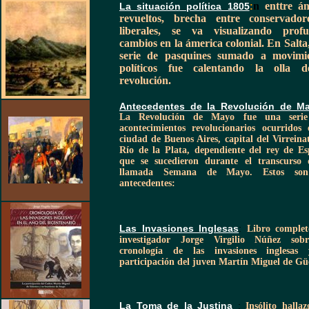
n
enttre án
La situación política 1805
:
revueltos, brecha entre conservado
liberales, se va visualizando prof
cambios en la ámerica colonial. En Salta
serie de pasquines sumado a movimi
políticos fue calentando la olla d
revolución.
Antecedentes de la Revolución de 
La Revolución de Mayo fue una seri
acontecimientos revolucionarios ocurridos 
ciudad de Buenos Aires, capital del Virreina
Río de la Plata, dependiente del rey de Es
que se sucedieron durante el transcurso 
llamada Semana de Mayo. Estos son
antecedentes:
Las Invasiones Inglesas
:
Libro complet
investigador Jorge Virgilio Núñez sob
cronología de las invasiones inglesas
participación del juven Martín Miguel de G
La Toma de la Justina
:
Insólito halla