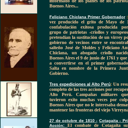
informado de los planes de los patriot
Buenos Aires...
Feliciano Chiclana Primer Gobernador
vez producido el grito de Mayo de 
confabulación exitosa producida po
grupo de patriotas -criollos y europeo
pretendían la sustitución de un virrey p
gobierno de vecinos entre se encontra
salteño José de Moldes y Feliciano An
Chiclana, un abogado criollo nacid
Buenos Aires el 9 de junio de 1761 y que 
a convertirse en el primer gobernad
Salta en nombre de la Primera Junt
Gobierno.
Un res
Tres expediciones al Alto Perú
:
completo de las tres acciones por recuper
Alto Perú. Campañas militares qu
tuvieron exito muchas veces por cul
Buenos Aires que no le interesaba dema
mantener las fronteras del viejo Virreyna
27 de octubre de 1810 -
Cotagaita - Pr
El combate de Cotagaita su
Acción: