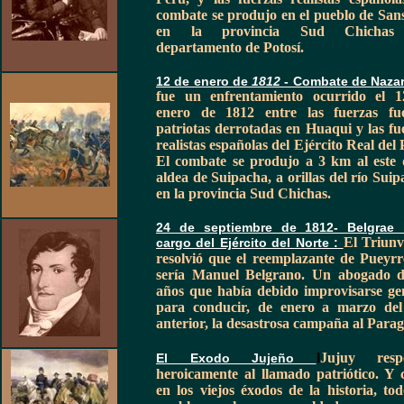
combate se produjo en el pueblo de San
en la provincia Sud Chichas
departamento de Potosí.
12 de enero de
1812
- Combate de Naza
fue un enfrentamiento ocurrido el 
enero de 1812 entre las fuerzas fu
patriotas derrotadas en Huaqui y las fu
realistas españolas del Ejército Real del 
El combate se produjo a 3 km al este 
aldea de Suipacha, a orillas del río Suip
en la provincia Sud Chichas.
24 de septiembre de 1812- Belgrae 
El Triunv
cargo del Ejército del Norte :
resolvió que el reemplazante de Pueyr
sería Manuel Belgrano. Un abogado 
años que había debido improvisarse ge
para conducir, de enero a marzo de
anterior, la desastrosa campaña al Para
l
Jujuy resp
El Exodo Jujeño
heroicamente al llamado patriótico. Y
en los viejos éxodos de la historia, to