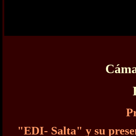
Cámar
P
"EDI- Salta" y su prese