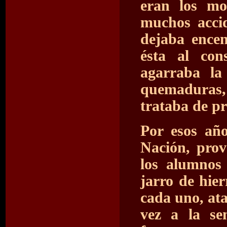
eran los mo
muchos accid
dejaba ence
ésta al con
agarraba la
quemaduras,
trataba de pr
Por esos año
Nación, prov
los alumnos
jarro de hie
cada uno, at
vez a la se