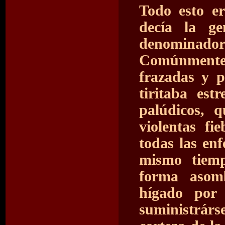
Todo esto e
decía la g
denominado
Comúnmente v
frazadas y 
tiritaba est
palúdicos, 
violentas fi
todas las en
mismo tiem
forma asom
hígado por 
suministrár