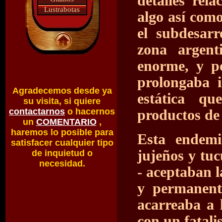
detalles rel
Lustrabotas
algo así como
el subdesarr
zona argent
enorme, y p
prolongaba i
Agradecemos desde ya
estática qu
su visita, si quiere
contactarnos
o hacernos
productos de
un
COMENTARIO
,
haremos lo posible para
Esta endemi
satisfacer cualquier tipo
jujeños y tuc
de inquietud o
necesidad.
- aceptaban 
y permanent
acarreaba a 
con un fatali