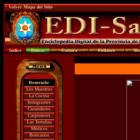
Volver Mapa del Sitio
Indice
Buscar
Cultura
Folklore
Tra
Remembr
Los Maestros
La Cocina
Inmigrantes
Curanderos
Carpinteros
Las Tertulias
Médicos
Boticarios