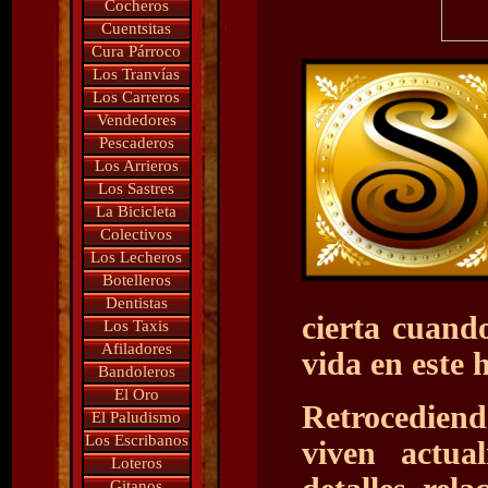
Cocheros
Cuentsitas
Cura Párroco
Los Tranvías
Los Carreros
Vendedores
Pescaderos
Los Arrieros
Los Sastres
La Bicicleta
Colectivos
Los Lecheros
Botelleros
Dentistas
cierta cuand
Los Taxis
Afiladores
vida en este 
Bandoleros
El Oro
Retrocediend
El Paludismo
Los Escribanos
viven actua
Loteros
Gitanos