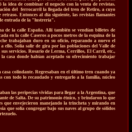
ó la idea de combinar el negocio con la venta de revistas.
ción del ferrocarril la llegada del tren de Retiro, a cuyo
retraso. Entonces al día siguiente, las revistas flamantes
e entrada de la "lustrería".
a de la calle España. Allí también se vendían billetes de
cada en la calle Caseros a pocos metros de la esquina de la
oche trabajaban duro en su oficio, reparando a nuevo el
a ello. Solía salir de gira por las poblaciones del Valle de
us servicios. Rosario de Lerma, Cerrillos, El Carril, etc.,
de la casa donde habían aceptado su ofrecimiento trabajar
la casa colindante. Regresaban en el último tren cuando ya
as con todo lo recaudado y entregarlo a la familia, núcleo
ban las peripecias vividas para llegar a la Argentina, que
nte de Salta. De su patrimonio étnico, y brindaron lo que
ntes que envejecieron manejando la trincheta y mirando en
lesia que solía congregar bajo sus naves al grupo de sólidos
rtezuelo.