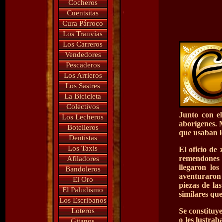
Cocheros
Cuentsitas
Cura Párroco
Los Tranvías
Los Carreros
Vendedores
Pescaderos
Los Arrieros
Los Sastres
La Bicicleta
Colectivos
Junto con el
Los Lecheros
aborígenes. 
Botelleros
que usaban l
Dentistas
Los Taxis
El oficio de
remendones p
Afiladores
llegaron lo
Bandoleros
aventuraron 
El Oro
piezas de la
El Paludismo
similares que
Los Escribanos
Loteros
Se constituy
o les lustra
Gitanos