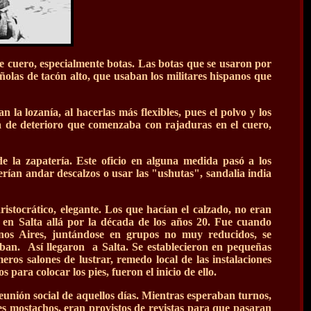
 de cuero, especialmente botas. Las botas que se usaron por
ñolas de tacón alto, que usaban los militares hispanos que
 la lozanía, al hacerlas más flexibles, pues el polvo y los
ta de deterioro que comenzaba con rajaduras en el cuero,
e la zapatería. Este oficio en alguna medida pasó a los
ían andar descalzos o usar las "ushutas", sandalia india
aristocrático, elegante. Los que hacían el calzado, no eran
 en Salta allá por la década de los años 20. Fue cuando
enos Aires, juntándose en grupos no muy reducidos, se
aban. Así llegaron a Salta. Se establecieron en pequeñas
eros salones de lustrar, remedo local de las instalaciones
para colocar los pies, fueron el inicio de ello.
eunión social de aquellos días. Mientras esperaban turnos,
ndes mostachos, eran provistos de revistas para que pasaran