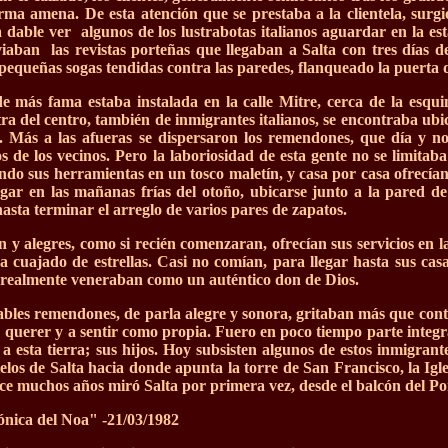
orma amena. De esta atención que se prestaba a la clientela, surgi
 dable ver algunos de los lustrabotas italianos aguardar en la esta
iaban las revistas porteñas que llegaban a Salta con tres días de 
pequeñas sogas tendidas contra las paredes, flanqueado la puerta d
e más fama estaba instalada en la calle Mitre, cerca de la esquin
tra del centro, también de inmigrantes italianos, se encontraba ubi
a. Más a las afueras se dispersaron los remendones, que día y n
s de los vecinos. Pero la laboriosidad de esta gente no se limitaba 
do sus herramientas en un tosco maletín, y casa por casa ofrecían s
legar en las mañanas frías del otoño, ubicarse junto a la pared 
asta terminar el arreglo de varios pares de zapatos.
n y alegres, como si recién comenzaran, ofrecían sus servicios en 
aba cuajado de estrellas. Casi no comían, para llegar hasta sus cas
realmente veneraban como un auténtico don de Dios.
ables remendones, de parla alegre y sonora, gritaban más que conta
querer y a sentir como propia. Fuero en poco tiempo parte integra
a esta tierra; sus hijos. Hoy subsisten algunos de estos inmigra
cielos de Salta hacia donde apunta la torre de San Francisco, la Ig
ce muchos años miró Salta por primera vez, desde el balcón del Po
nica del Noa" -21/03/1982