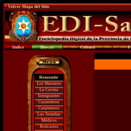
Volver Mapa del Sitio
Indice
Buscar
Cultura
F
Remembr
Los Maestros
La Cocina
Inmigrantes
Curanderos
Carpinteros
Las Tertulias
Médicos
Boticarios