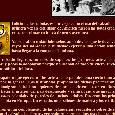
l oficio de lustrabotas es tan viejo como el uso del calzado
primera vez en este lugar de América fueron las botas espa
cruzaron el mar en busca de oro y aventuras.
Ya se usaban untándoles sebos animales, los que le devolvían
rayos del sol -sobre la humedad- ejercían una acción len
hasta llegar a la rotura de la misma.
 calzado llegaron, como es de suponer, los primeros artesanos d
Muy pocos lo adoptaron porque no usaban calzado de cuero. Prefer
os súbitos del inca.
 zapatero que ejercieron los artesanos españoles tenía cierto tono 
or lo general. Los lustrabotas propiamente dichos proliferaron
s inmigrantes italianos quienes después de desembarcar en Bu
hacia el interior del país desconocido y semisalvaje, que imagin
s casas coloniales de paredes de anchos adobes. Pusieron los prim
 había en Europa. Un estrado, unos sillones de madera y los estribos 
eron en un complemento de las peluquerías, verdaderos cetros de r
ban el calzado, los clientes, generalmente semiocultos tras los gra