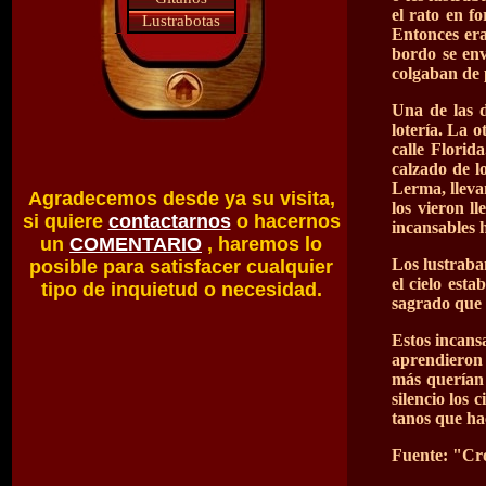
el rato en f
Lustrabotas
Entonces era
bordo se env
colgaban de 
Una de las d
lotería. La o
calle Florid
calzado de lo
Lerma, llevan
Agradecemos desde ya su visita,
los vieron l
si quiere
contactarnos
o hacernos
incansables h
un
COMENTARIO
, haremos lo
Los lustraba
posible para satisfacer cualquier
el cielo est
tipo de inquietud o necesidad.
sagrado que 
Estos incans
aprendieron 
más querían 
silencio los 
tanos que ha
Fuente: "Cró