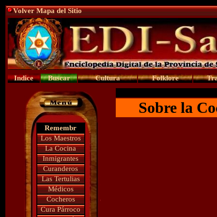
Volver Mapa del Sitio
Indice
Buscar
Cultura
Folklore
Tra
Sobre la Coc
Remembr
Los Maestros
La Cocina
Inmigrantes
Curanderos
Las Tertulias
Médicos
Cocheros
Cura Párroco