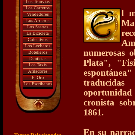
Los Tranvías
Los Carreros
l m
Vendedores
Los Arrieros
Ma
Los Sastres
rec
La Bicicleta
Colectivos
Amé
Los Lecheros
numerosas o
Botelleros
Dentistas
Plata", "Fis
Los Taxis
espontánea" 
Afiladores
El Oro
traducidas
Los Escribanos
oportunidad 
cronista sob
1861.
En su narraci