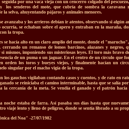
seguida por una vaca vieja con un cencerro colgado del pescuezo,
an los senderos del mote, que cubría de sombra la caravana 
de la selva, ahuyentando pájaros y animales menores.
e avanzaba y los arrieros debían ir atentos, observando si algún an
lo ocurría, se echaban sobre el apero y entraban en la maraña, d
on la tropa.
es se hacía alto en un claro amplio del monte, donde el "marucho"
, cerrando un remanso de lomos barcinos, alazanes y negros, q
 si mismos, imponiendo sus misteriosas leyes. El toro más bravo de
resencia de un puma o un jaguar. En el centro de un círculo que f
en orden los toros y bueyes viejos, y finalmente hacían un círc
elo singular por el macho vigía de la tropa.
ón los gauchos vigilaban contando casos y cuentos, y de rato en rat
ganado se reiniciaba el camino interminable, hasta que se salía po
 la cercanía de la meta. Se vendía el ganado y el patrón hacía 
sa noche estaba de farra. Así pasaba sus días hasta que nuevame
otro viaje lento y lleno de peligros, donde se sentía librado a su pro
nica del Noa" -27/07/1982