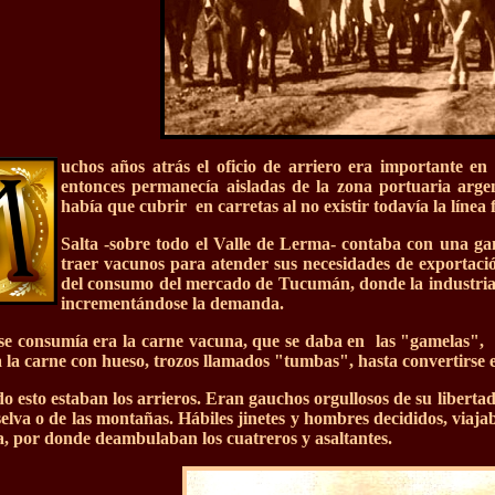
uchos años atrás el oficio de arriero era importante en 
entonces permanecía aisladas de la zona portuaria argen
había que cubrir en carretas al no existir todavía la líne
Salta -sobre todo el Valle de Lerma- contaba con una ga
traer vacunos para atender sus necesidades de exportaci
del consumo del mercado de Tucumán, donde la industria
incrementándose la demanda.
e consumía era la carne vacuna, que se daba en las "gamelas", 
 la carne con hueso, trozos llamados "tumbas", hasta convertirse e
do esto estaban los arrieros. Eran gauchos orgullosos de su liberta
 selva o de las montañas. Hábiles jinetes y hombres decididos, via
, por donde deambulaban los cuatreros y asaltantes.