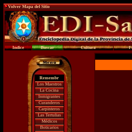
Volver Mapa del Sitio
Indice
Buscar
Cultura
F
Remembr
Los Maestros
La Cocina
Inmigrantes
Curanderos
Carpinteros
Las Tertulias
Médicos
Boticarios