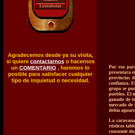
Lustrabotas
Agradecemos desde ya su visita,
si quiere
contactarnos
o hacernos
Por eso par
un
COMENTARIO
, haremos lo
presentara e
posible para satisfacer cualquier
provincias 
tipo de inquietud o necesidad.
confianza. E
grupo se pon
pueblos. El 
ganado de to
mercado de c
debía aguarda
La caravana 
rústicos tab
consumir du