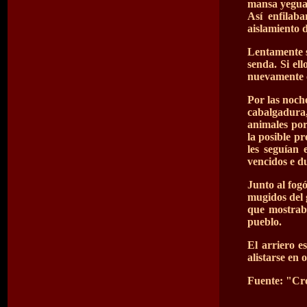
mansa yegua 
Así enfilab
aislamiento 
Lentamente s
senda. Si el
nuevamente c
Por las noch
cabalgadura
animales por
la posible p
les seguían 
vencidos e du
Junto al fog
mugidos del 
que mostraba
pueblo.
El arriero e
alistarse en 
Fuente: "Cró