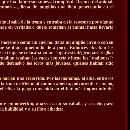
 que iba dando sus sones al compás del tranco del animal.
rumorosa, llena de mugidos que iban penetrando en el
imal salía de la tropa y entraba en la espesura por alguna
onde en verdadero duelo sometían al animal hasta llevarlo
, haciendo sonar un cuerno, daba un amplio círculo con su
ue se iban aquietando de a poco. Entonces obraban los
 la tropa se colocaba en un lugar estratégico para vigilar
ormaban estaban las vacas con cría y luego los "maltones";
ulo defensivo los toros más jóvenes, quienes habían sido
o hacían una recorrida. Por las mañanas, al alba, entre los
r la zona de Metán al camino abierto, polvoriento y ancho,
efectiva la paga convenida en el bar más importante del
nte empobrecido, aparecía con su caballo y su avío para
pia habilidad y a su libre albedrío.