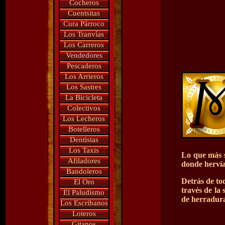
Cocheros
Cuentsitas
Cura Párroco
Los Tranvías
Los Carreros
Vendedores
Pescaderos
Los Arrieros
Los Sastres
La Bicicleta
Colectivos
Los Lecheros
Botelleros
Dentistas
Los Taxis
Lo que más s
Afiladores
donde hervía
Bandoleros
Detrás de to
El Oro
través de la
El Paludismo
de herradura
Los Escribanos
Loteros
Gitanos