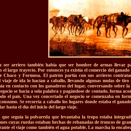
a ser arriero también había que ser hombre de armas llevar pa
n el largo trayecto. Por entonces ya existía el comercio del gana
de Chaco y Formosa. El patrón partía con sus arrieros contrata
l viaje de ida lo hacían a caballo, llevando algunas mulas de tiro 
ía en contacto con los ganaderos del lugar, conversando sobre la
negocio se hacía a sola palabra y pagándose de contado, forma ac
do el país. Una vez concertado el negocio se comenzaba en forma
onsumo. Se recorría a caballo los lugares donde estaba el ganad
r hasta el día del inicio del largo viaje.
que seguía la polvareda que levantaba la tropa estaba integra
lones cuyas ruedas estaban hechas de rebanadas de troncos de gran
rante el viaje como también el agua potable. La marcha la enca