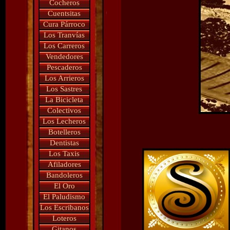
Cocheros
Cuentsitas
Cura Párroco
Los Tranvías
Los Carreros
Vendedores
Pescaderos
Los Arrieros
Los Sastres
La Bicicleta
Colectivos
Los Lecheros
Botelleros
Dentistas
Los Taxis
Afiladores
Bandoleros
El Oro
El Paludismo
Los Escribanos
Loteros
Gitanos