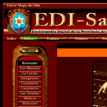
Volver Mapa del Sitio
Indice
Buscar
Cultura
Folklore
Tra
Remembr
Los Maestros
La Cocina
Inmigrantes
Curanderos
Carpinteros
Las Tertulias
Médicos
Boticarios