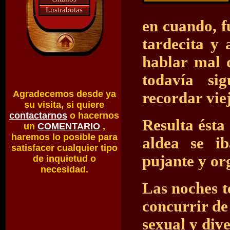
Lustrabotas
en cuando, 
tardecita y 
hablar mal 
todavía si
Agradecemos desde ya
recordar viej
su visita, si quiere
contactarnos
o hacernos
Resulta ésta
un
COMENTARIO
,
haremos lo posible para
aldea se i
satisfacer cualquier tipo
pujante y or
de inquietud o
necesidad.
Las noches t
concurrir de
sexual y div