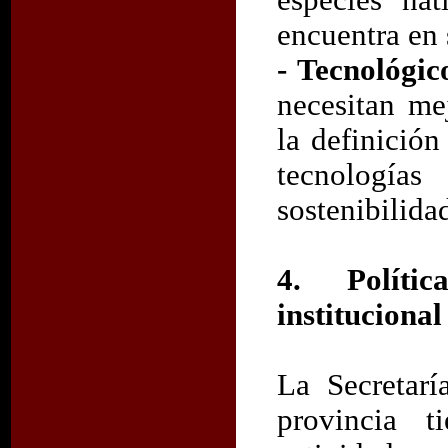
especies na
encuentra en 
- Tecnológic
necesitan me
la definició
tecnologías
sostenibilida
4. Políti
institucional
La Secretarí
provincia 