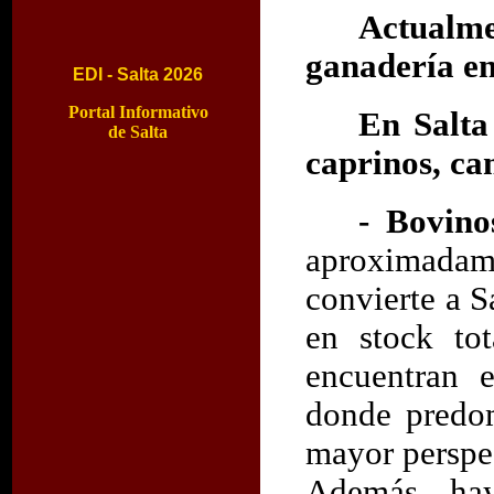
Actualme
ganadería en
EDI - Salta 2026
Portal Informativo
En Salta 
de Salta
caprinos, ca
- Bovino
aproximadame
convierte a 
en stock to
encuentran 
donde predom
mayor perspe
Además, hay