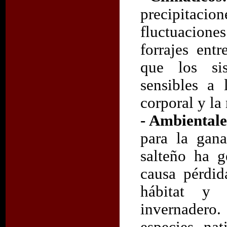
precipitac
fluctuacione
forrajes ent
que los sis
sensibles a 
corporal y la
- Ambientale
para la gana
salteño ha 
causa pérdid
hábitat y 
invernadero