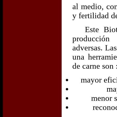
al medio, co
y fertilidad d
Este Bio
producción
adversas. Las
una herramie
de carne son 
mayor efic
may
menor s
reconoc