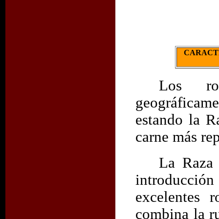
CARACTER
Los ro
geográficame
estando la R
carne más rep
La Raza B
introducción
excelentes r
combina la r