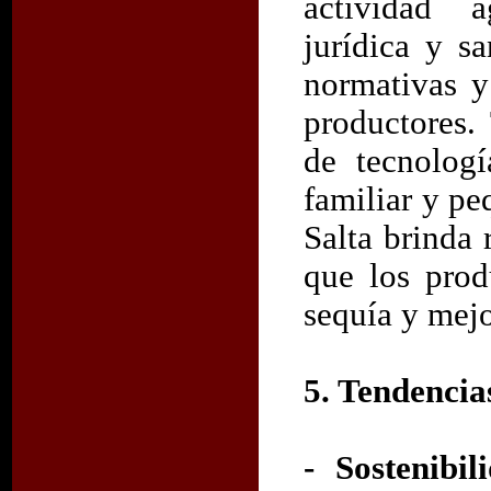
actividad a
jurídica y sa
normativas y
productores.
de tecnologí
familiar y p
Salta brinda
que los prod
sequía y mejo
5. Tendencia
- Sostenibi