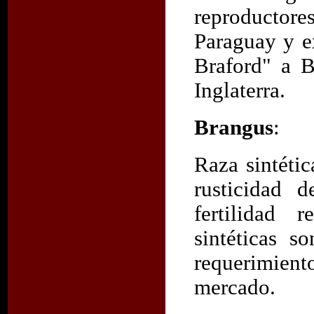
reproductores
Paraguay y e
Braford" a B
Inglaterra.
Brangus
:
Raza sintéti
rusticidad 
fertilidad 
sintéticas s
requerimient
mercado.