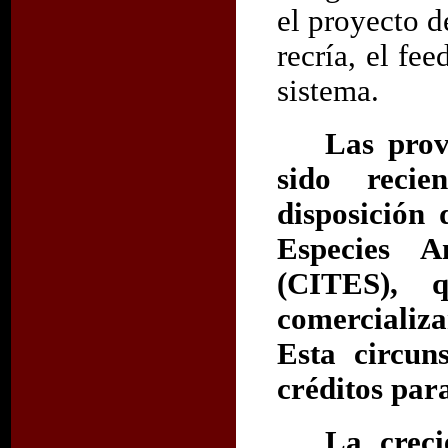
el proyecto d
recría, el fe
sistema.
Las prov
sido recie
disposición
Especies 
(CITES), q
comercializ
Esta circun
créditos para
La creci