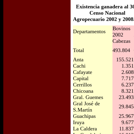
Existencia ganadera al 30
Censo Nacional
Agropecuario 2002 y 2008
Bovinos
Departamentos
2002
Cabezas
Total
493.804
Anta
155.521
Cachi
1.351
Cafayate
2.608
Capital
7.717
Cerrillos
6.237
Chicoana
8.321
Gral. Guemes
23.493
Gral José de
29.845
S.Martín
Guachipas
25.967
Iruya
9.677
La Caldera
11.837