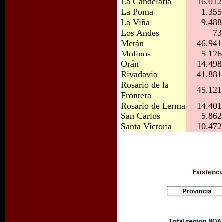
La Candelaria
16.012
La Poma
1.355
La Viña
9.488
Los Andes
73
Metán
46.941
Molinos
5.126
Orán
14.498
Rivadavia
41.881
Rosario de la
45.121
Frontera
Rosario de Lerma
14.401
San Carlos
5.862
Santa Victoria
10.472