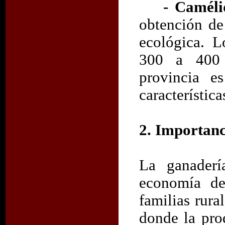
- Camél
obtención de 
ecológica. L
300 a 400 
provincia e
característica
2. Importan
La ganaderí
economía de
familias rura
donde la pro