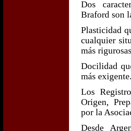
Dos caracte
Braford son l
Plasticidad q
cualquier sit
más rigurosas
Docilidad qu
más exigente
Los Registr
Origen, Prep
por la Asocia
Desde Argen