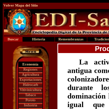
Volver Mapa del Sitio
Buscar
Historia
Remembranzas
Tradicio
Pro
La acti
Economía
antigua como
Regiones
Agricultura
colonizadore
Exportaciones
Hidrocarb
durante lo
Vitivinicultura
dominación h
Tabaco
Poroto
igual que 
Industria