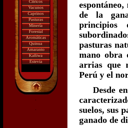
Cítricos
espontáneo, 
Vacunos
de la gana
Caprinos
Pasturas
principios
Minería
Forestal
subordinados
Aromáticas
pasturas nat
Quinua
Amaranto
mano obra q
Kañiwa
Estevia
arrias que 
Perú y el nor
Desde en
caracteriza
.
suelos, sus p
.
ganado de di