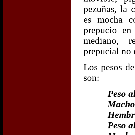
pezuñas, la 
es mocha co
prepucio en
mediano, r
prepucial no 
Los pesos de
son:
Peso a
Machos
Hembra
Peso al