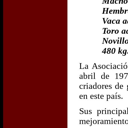
Machos
Hembra
Vaca a
Toro a
Novill
480 kg
La Asociació
abril de 19
criadores de
en este país.
Sus principa
mejoramien