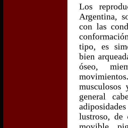
Los reprodu
Argentina, 
con las cond
conformación
tipo, es sim
bien arquead
óseo, mie
movimiento
musculosos 
general cab
adiposidades
lustroso, de
movible, pi