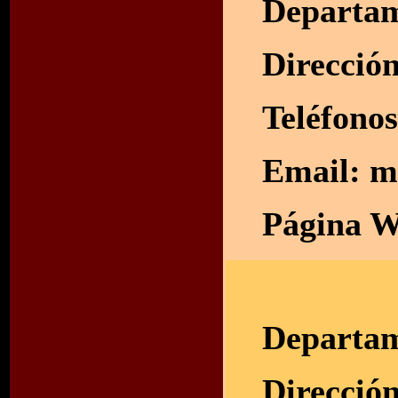
Departam
Direcció
Teléfono
Email:
m
Página W
Departam
Direcció