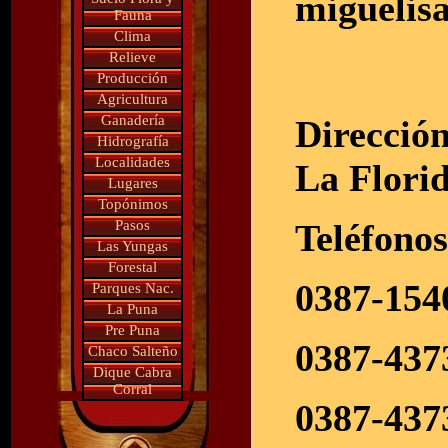
miguelis
Fauna
Clima
Relieve
Producción
Agricultura
Ganadería
Dirección
Hidrografía
Localidades
La Flori
Lugares
Topónimos
Pasos
Teléfonos
Las Yungas
Forestal
0387-154
Parques Nac.
La Puna
Pre Puna
0387-437
Chaco Salteño
Dique Cabra
Corral
0387-437