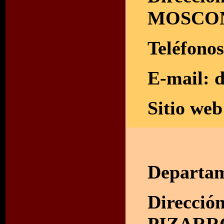
MOSCO
Teléfono
E-mail:
d
Sitio we
Departam
Dirección