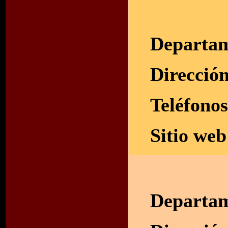
Departam
Direcció
Teléfono
Sitio we
Departam