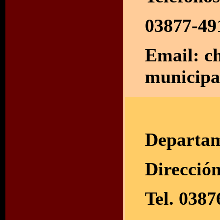
03877-49
Email:
c
municipa
Departam
Dirección
Tel. 038