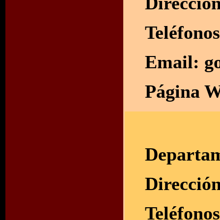
Direcció
Teléfono
Email:
g
Página W
Departam
Direcció
Teléfono