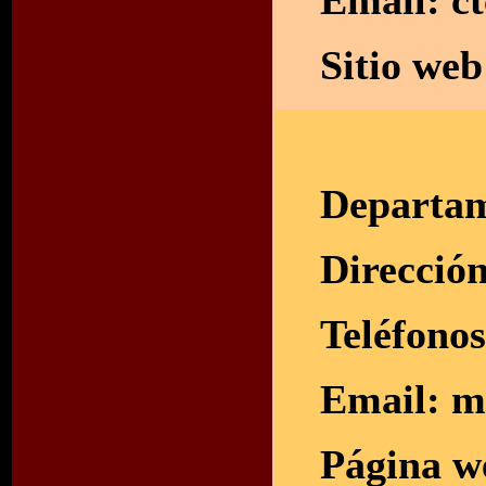
Email:
c
Sitio we
Departa
Direcció
Teléfono
Email:
m
Página w