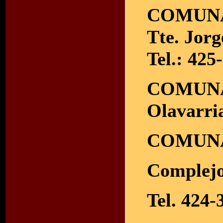
COMUNA
Tte. Jor
Tel.: 425
COMUNA
Olavarria
COMUNA
Complejo 
Tel. 424-