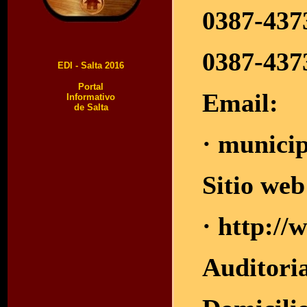
0387-437
0387-437
EDI - Salta 2016
Portal
Email:
Informativo
de Salta
·
municip
Sitio web
· http://
Auditori