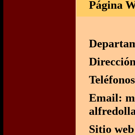
Página W
Departam
Direcció
Teléfono
Email:
m
alfredol
Sitio we