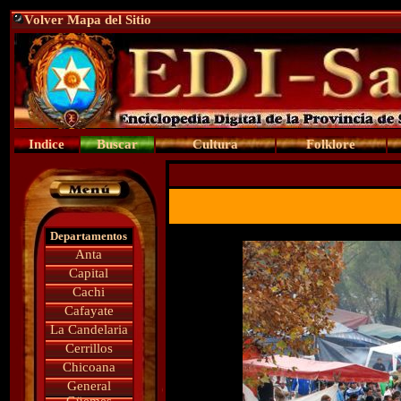
Volver Mapa del Sitio
Indice
Buscar
Cultura
Folklore
Departamentos
Anta
Capital
Cachi
Cafayate
La Candelaria
Cerrillos
Chicoana
General