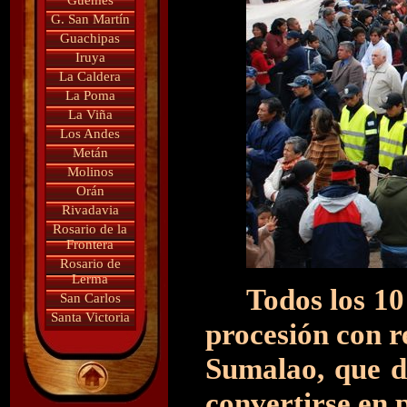
Güemes
G. San Martín
Guachipas
Iruya
La Caldera
La Poma
La Viña
Los Andes
Metán
Molinos
Orán
Rivadavia
Rosario de la
Frontera
Rosario de
Lerma
Todos los 10 
San Carlos
Santa Victoria
procesión con r
Sumalao, que d
convertirse en p