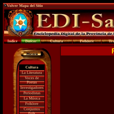
Volver Mapa del Sitio
Indice
Buscar
Cultura
Folklore
Tra
Cultura
La Literatura
Voces de
Poetas
Investigadores
Periodistas
La Música
Folklore
Conjuntos
Folk