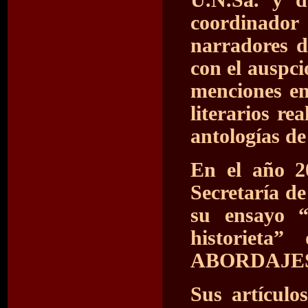
U.N.Sa. y d
coordinador
narradores d
con el auspc
menciones en
literarios re
antologías de
En el año 2
Secretaría de
su ensayo “
historieta
ABORDAJES
Sus artículo