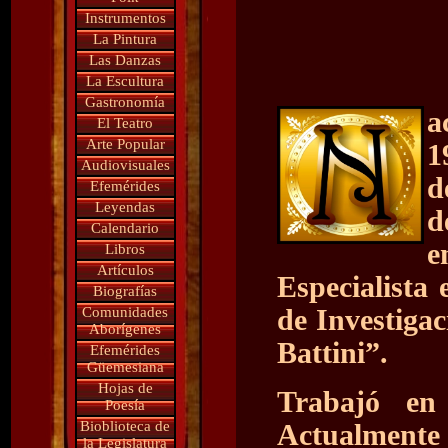
Instrumentos
La Pintura
Las Danzas
La Escultura
Gastronomía
a
El Teatro
Arte Popular
1
Audiovisuales
d
Efemérides
Leyendas
d
Calendario
e
Libros
Artículos
Especialista 
Biografías
Comunidades
de Investigac
Aborígenes
Battini”.
Efemérides
Güemesiana
Hojas de
Trabajó en 
Poesía
Bioblioteca de
Actualmente 
la Legislatura