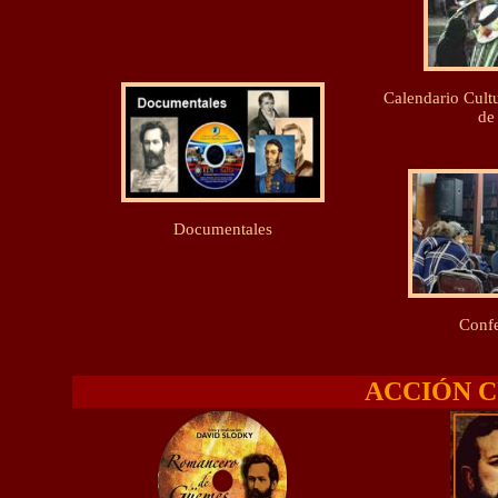
Calendario Cultu
de 
Documentales
Confe
ACCIÓN 