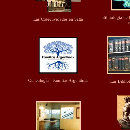
Etimología de 
Las Colectividades en Salta
S
Genealogía - Familias Argentinas
Las Bibliot