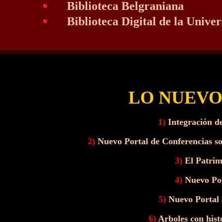
Biblioteca Belgraniana
...
Biblioteca Digital de la Unive
...
LO NUEVO
1)
Integración de
2)
Nuevo Portal de Conferencias so
3)
El Patrim
4)
Nuevo Po
5)
Nuevo Portal 
6)
Arboles con hist