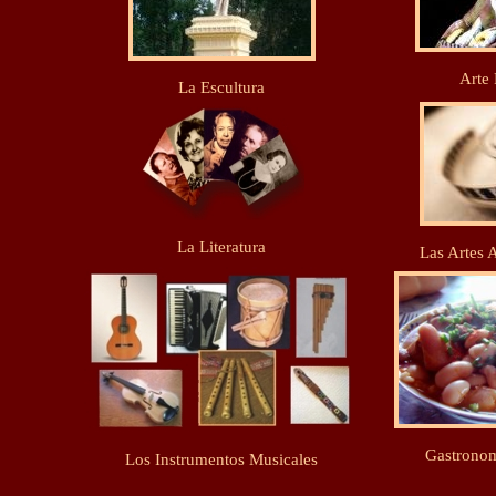
Arte 
La Escultura
La Literatura
Las Artes 
Gastronom
Los Instrumentos Musicales