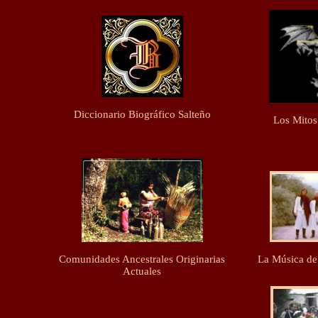
Diccionario Biográfico Salteño
Los Mitos
Comunidades Ancestrales Originarias
La Música de 
Actuales