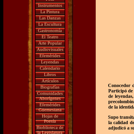
Instrumentos
La Pintura
Las Danzas
La Escultura
Gastronomía
El Teatro
Arte Popular
Audiovisuales
Efemérides
Leyendas
Calendario
Libros
Artículos
Conocedor de
Biografías
Participó de 
Comunidades
de leyendas,
Aborígenes
precolombina
Efemérides
de la identi
Güemesiana
Hojas de
Supo transita
Poesía
la calidad d
Bioblioteca de
adjudicó a s
la Legislatura