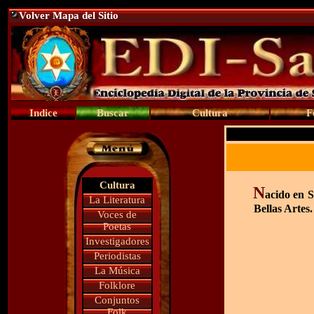
Volver Mapa del Sitio
Indice
Buscar
Cultura
F
Cultura
N
acido en S
La Literatura
Bellas Artes
Voces de
Poetas
Investigadores
Periodistas
La Música
Folklore
Conjuntos
Folk