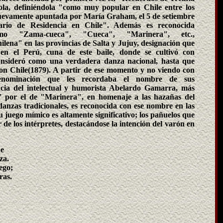
la, definiéndola "como muy popular en Chile entre los
uevamente apuntada por María Graham, el 5 de setiembre
rio de Residencia en Chile". Además es reconocida
como "Zama-cueca", "Cueca", "Marinera", etc.,
ena" en las provincias de Salta y Jujuy, designación que
 en el Perú, cuna de este baile, donde se cultivó con
onsideró como una verdadera danza nacional, hasta que
con Chile(1879). A partir de ese momento y no viendo con
denominación que les recordaba el nombre de sus
ncia del intelectual y humorista Abelardo Gamarra, más
" por el de "Marinera", en homenaje a las hazañas del
zas tradicionales, es reconocida con ese nombre en las
 juego mímico es altamente significativo; los pañuelos que
 de los intérpretes, destacándose la intención del varón en
he
za.
ego;
ras.