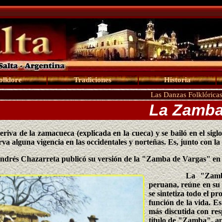
olklore
Tradiciones
Historia
Las Danzas Folklórica
La Zamb
eriva de la zamacueca (explicada en la cueca) y se bailó en el sigl
rva alguna vigencia en las occidentales y norteñas. Es, junto con l
ndrés Chazarreta publicó su versión de la "Zamba de Vargas" en
La "Zamb
peruana, reúne en su 
se sintetiza todo el 
función de la vida. E
más discutida con res
titulo de "Zamba", a