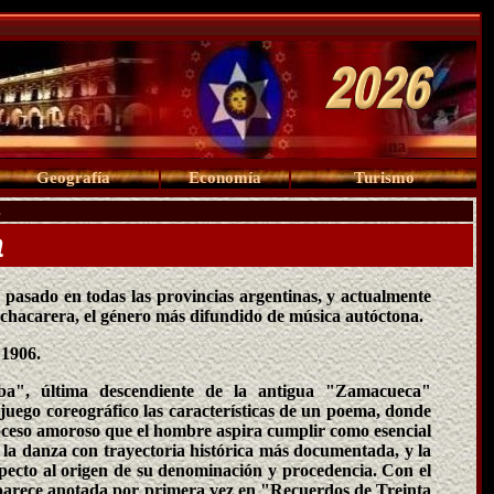
Geografía
Economía
Turismo
s
a
o pasado en todas las provincias argentinas, y actualmente
a chacarera, el género más difundido de música autóctona.
 1906.
a", última descendiente de la antigua "Zamacueca"
juego coreográfico las características de un poema, donde
proceso amoroso que el hombre aspira cumplir como esencial
s la danza con trayectoria histórica más documentada, y la
pecto al origen de su denominación y procedencia. Con el
parece anotada por primera vez en "Recuerdos de Treinta