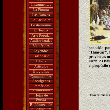
Instrumentos
La Pintura
Las Danzas
La Escultura
Gastronomía
El Teatro
Arte Popular
Audiovisuales
Efemérides
conocido po
Leyendas
"Huáscar", 
Calendario
provincias m
lucen los ba
Libros
el propósito 
Artículos
Biografías
Comunidades
Aborígenes
Efemérides
Güemesiana
Hojas de
Datos extraidos 
Poesía
Bioblioteca de
la Legislatura