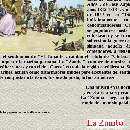
Años", de José Zapio
años 1812-1813", y n
de 1822 en su "Dia
indistintamente 
denominándosela "Chil
se popularizó hasta
entusiasmo y se la c
sobrevino la guerra 
simpatía aquella 
contendores, a insta
r el seudónimo de "El Tunante", cambió el rótulo de "Chilena
buque de la marina peruana. La "Zamba", cumbre de nuestras dan
editerráneas y con el de "Cueca" en toda la región cordillerana. Su
ilarines, actúan como transmisores mudos pero elocuentes del sentir
de conquistar a la dama. Inspirado poeta, la ha cantado así:
Una música en la noc
y en el aire una esperan
La "Zamba" juega su ju
ronda de amor sin palab
de la página: www.balleteco.com.ar