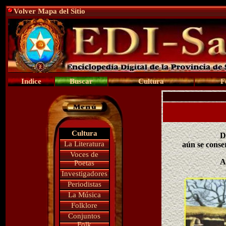
Volver Mapa del Sitio
Indice
Buscar
Cultura
F
Cultura
D
La Literatura
aún se conse
Voces de
A
Poetas
Investigadores
Periodistas
La Música
Folklore
Conjuntos
Folk