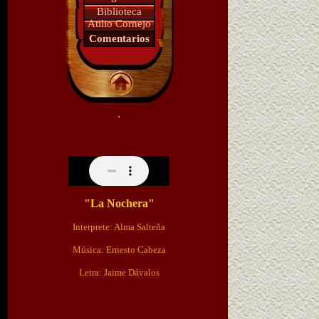
Biblioteca
Atilio Cornejo
Comentarios
.
"La Nochera"
Interprete: Alma Salteña
Música: Ernesto Cabeza
Letra: Jaime Dávalos