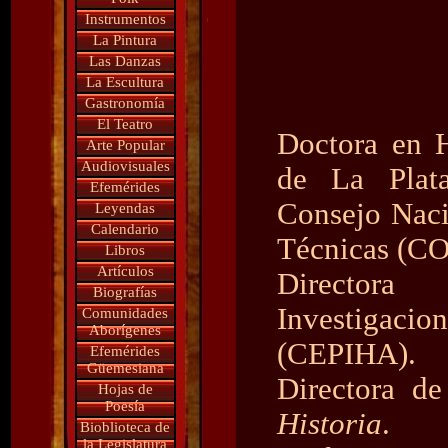
Instrumentos
La Pintura
Las Danzas
La Escultura
Gastronomía
El Teatro
Doctora en H
Arte Popular
Audiovisuales
de La Plata
Efemérides
Consejo Naci
Leyendas
Calendario
Técnicas (C
Libros
Artículos
Directora
Biografías
Investigaci
Comunidades
Aborígenes
(CEPIHA).
Efemérides
Güemesiana
Directora de
Hojas de
Poesía
Historia
.
Bioblioteca de
la Legislatura