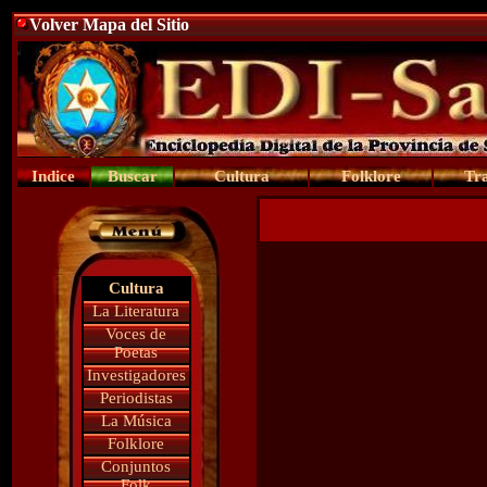
Volver Mapa del Sitio
Indice
Buscar
Cultura
Folklore
Tra
Cultura
La Literatura
Voces de
Poetas
Investigadores
Periodistas
La Música
Folklore
Conjuntos
Folk