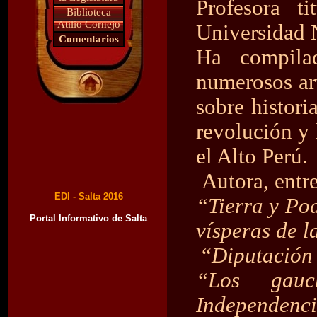
Profesora t
Biblioteca
Atilio Cornejo
Universidad N
Comentarios
Ha compila
numerosos art
sobre histori
revolución y 
el Alto Perú.
Autora, entre 
EDI - Salta 2016
“Tierra
y Pod
Portal Informativo de Salta
vísperas de 
“
Diputación 
“Los gau
Independen