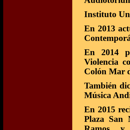
Audiotorium
Instituto U
En 2013 act
Contemporá
En 2014 p
Violencia c
Colón Mar d
También dic
Música Andi
En 2015 rec
Plaza San 
Ramos y 