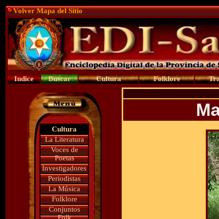
Volver Mapa del Sitio
Indice
Buscar
Cultura
Folklore
Tra
Ma
Cultura
La Literatura
Voces de
Poetas
Investigadores
Periodistas
La Música
Folklore
Conjuntos
Folk