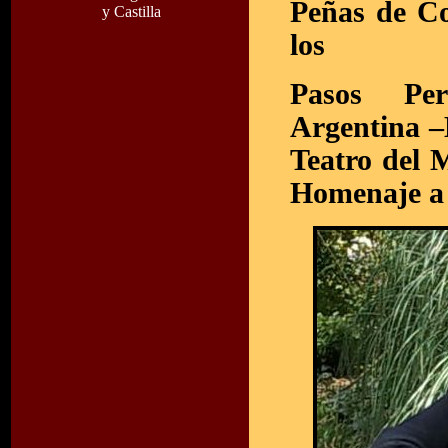
Peñas de Co
y Castilla
los
Pasos Per
Argentina –
Teatro del 
Homenaje a