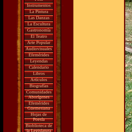
Instrumentos
La Pintura
Las Danzas
La Escultura
Gastronomía
El Teatro
Arte Popular
Audiovisuales
Efemérides
Leyendas
Calendario
Libros
Artículos
Biografías
Comunidades
Aborígenes
Efemérides
Güemesiana
Hojas de
Poesía
Bioblioteca de
la Legislatura