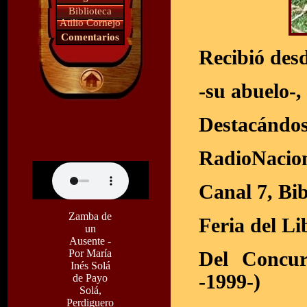
Biblioteca
Atilio Cornejo
Comentarios
Recibió desd
-su abuelo-
Destacándose
RadioNacio
Canal 7, Bib
Zamba de
Feria del Li
un
Ausente -
Por María
Del Concu
Inés Solá
-1999-)
de Payo
Solá,
Perdiguero