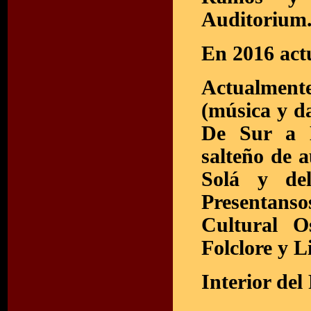
Auditorium
En 2016 actu
Actualmen
(música y d
De Sur a N
salteño de 
Solá y de
Presentans
Cultural 
Folclore y L
Interior del 