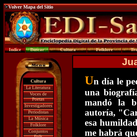
Volver Mapa del Sitio
Indice
Buscar
Cultura
Folklore
Tra
Jua
U
n día le p
Cultura
La Literatura
una biograf
Voces de
Poetas
mandó la be
Investigadores
autoría, "Ca
Periodistas
La Música
esa humildad
Folklore
me habrá que
Conjuntos
Folk