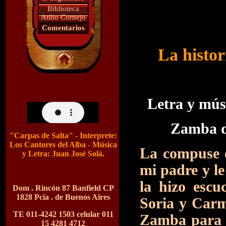
Biblioteca
Atilio Cornejo
Comentarios
La histo
Letra y músi
Zamba d
"Carpas de Salta" - Interprete:
Los Cantores del Alba - Música
La compuse e
y Letra: Juan José Solá.
mi padre y le
la hizo esc
Dom . Rincón 87 Banfield CP
1828 Pcia . de Buenos Aires
Soria y Carm
TE 011-4242 1503 celular 011
Zamba para mi
15 4281 4712