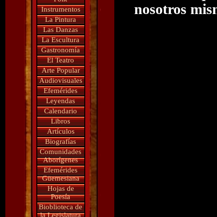
nosotros mism
Instrumentos
La Pintura
Las Danzas
La Escultura
Gastronomía
El Teatro
Arte Popular
Audiovisuales
Efemérides
Leyendas
Calendario
Libros
Artículos
Biografías
Comunidades
Aborígenes
Efemérides
Güemesiana
Hojas de
Poesía
Bioblioteca de
la Legislatura