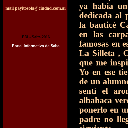
ya había un
mail
payitosola@ciudad.com.ar
dedicada al 
la bauticé 
en las carp
EDI - Salta 2016
famosas en e
Portal Informativo de Salta
La Silleta ,
que me inspi
Yo en ese ti
de un alumno
sentí el ar
albahaca verd
ponerlo en u
padre no lle