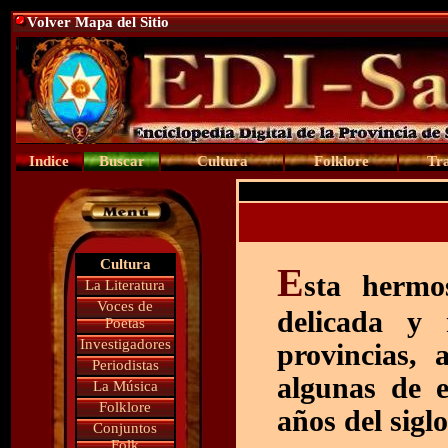
Volver Mapa del Sitio
Indice
Buscar
Cultura
Folklore
Tra
Cultura
E
sta hermo
La Literatura
Voces de
delicada y 
Poetas
Investigadores
provincias,
Periodistas
algunas de e
La Música
Folklore
años del sigl
Conjuntos
Folk