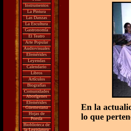
Instrumentos
La Pintura
Las Danzas
La Escultura
Gastronomía
El Teatro
Arte Popular
Audiovisuales
Efemérides
Leyendas
Calendario
Libros
Artículos
Biografías
Comunidades
Aborígenes
Efemérides
En la actual
Güemesiana
Hojas de
lo que pertene
Poesía
Bioblioteca de
la Legislatura