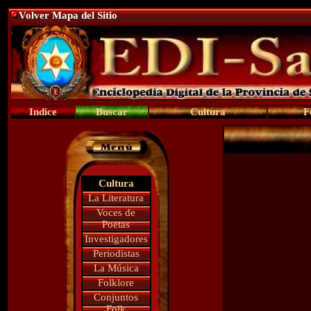
Volver Mapa del Sitio
Indice
Buscar
Cultura
F
Cultura
La Literatura
Voces de
Poetas
Investigadores
Periodistas
La Música
Folklore
Conjuntos
Folk