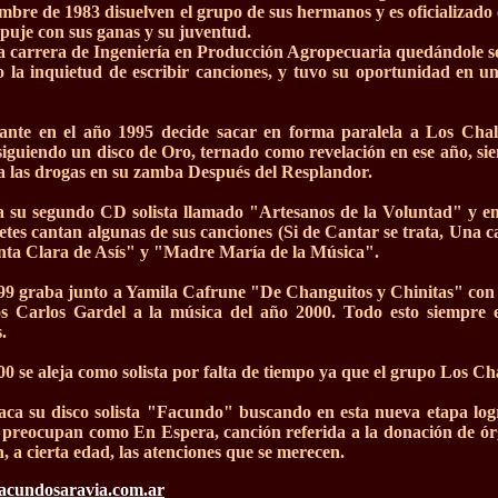
mbre de 1983 disuelven el grupo de sus hermanos y es oficializado
uje con sus ganas y su juventud.
a carrera de Ingeniería en Producción Agropecuaria quedándole se
 la inquietud de escribir canciones, y tuvo su oportunidad en u
.
ante en el año 1995 decide sacar en forma paralela a Los Chalc
siguiendo un disco de Oro, ternado como revelación en ese año, sie
a las drogas en su zamba Después del Resplandor.
 su segundo CD solista llamado "Artesanos de la Voluntad" y emp
retes cantan algunas de sus canciones (Si de Cantar se trata, Una 
nta Clara de Asís" y "Madre María de la Música".
99 graba junto a Yamila Cafrune "De Changuitos y Chinitas" con e
os Carlos Gardel a la música del año 2000. Todo esto siempre 
s.
00 se aleja como solista por falta de tiempo ya que el grupo Los Ch
aca su disco solista "Facundo" buscando en esta nueva etapa logr
 preocupan como En Espera, canción referida a la donación de ór
, a cierta edad, las atenciones que se merecen.
facundosaravia.com.ar