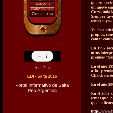
que en novie
Biblioteca
un nuevo emp
Atilio Cornejo
Cursó toda l
Comentarios
Siempre tuvo
temas suyos
Ya mas adel
propios, con
cantar contr
En 1997 saca
otros interp
premios "Sa
En el año 19
A mi País
a los premi
Chalchalero
EDI - Salta 2016
En el año 20
Portal Informativo de Salta
Rep.Argentina
En el 2002 s
temas que lo
que no tienen
http://www.