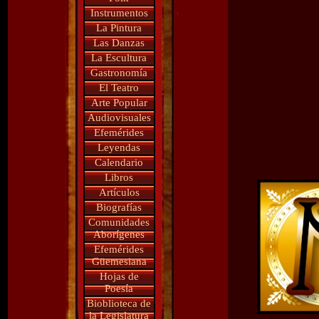
Instrumentos
La Pintura
Las Danzas
La Escultura
Gastronomía
El Teatro
Arte Popular
Audiovisuales
Efemérides
Leyendas
Calendario
Libros
Artículos
Biografías
Comunidades
Aborígenes
Efemérides
Güemesiana
Hojas de
Poesía
Bioblioteca de
la Legislatura