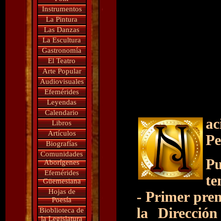
Instrumentos
La Pintura
Las Danzas
La Escultura
Gastronomía
El Teatro
Arte Popular
Audiovisuales
Efemérides
Leyendas
Calendario
ac
Libros
Artículos
Pe
Biografías
Comunidades
Pu
Aborígenes
Efemérides
te
Güemesiana
Hojas de
- Primer pre
Poesía
la Direcció
Bioblioteca de
la Legislatura