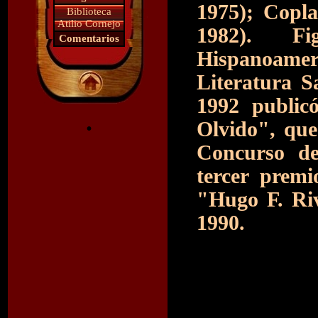
1975); Copla
Biblioteca
Atilio Cornejo
1982). Fi
Comentarios
Hispanoamer
Literatura S
1992 public
.
Olvido", que
Concurso de
tercer premi
"Hugo F. Riv
1990.