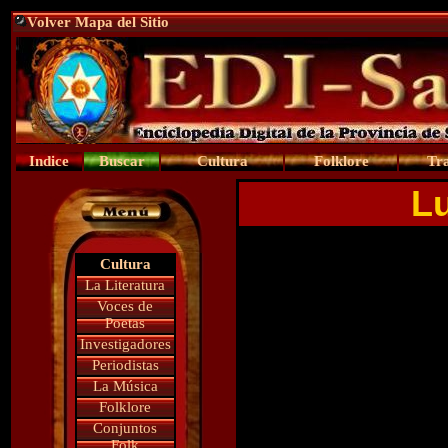
Volver Mapa del Sitio
Indice
Buscar
Cultura
Folklore
Tra
Lu
Cultura
La Literatura
Voces de
Poetas
Investigadores
Periodistas
La Música
Folklore
Conjuntos
Folk