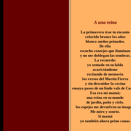
A una reina
La primavera trae tu encanto
colorido bronce los años
blanco sueños peinados.
De ella
escucho consejos que iluminan
y no me doblegan las sombras.
La recuerdo:
yo sentado en su falda
acariciándome
recitando de memoria
los versos del Martín Fierro
y sin descuidar la cocina
ensaya pasos de un lindo vals de C
Esa era mi mamá;
una reina en su mundo
de jardín, patio y cielo.
los espejos me devuelven su imag
Me miro y sonrío.
Sí mamá
yo también ahora peino canas.