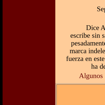
Se
Dice A
escribe sin 
pesadamente
marca indele
fuerza en est
ha de
Algunos