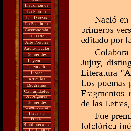
Instrumentos
La Pintura
Nació en 
Las Danzas
La Escultura
primeros vers
Gastronomía
El Teatro
editado por l
Arte Popular
Audiovisuales
Colabora
Efemérides
Jujuy, disti
Leyendas
Calendario
Literatura "A
Libros
Artículos
Los poemas p
Biografías
Fragmentos 
Comunidades
Aborígenes
de las Letras,
Efemérides
Güemesiana
Fue premi
Hojas de
Poesía
folclórica in
Bioblioteca de
la Legislatura