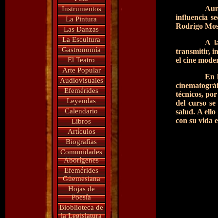
Aun
Instrumentos
influencia s
La Pintura
Rodrigo Mos
Las Danzas
La Escultura
A l
Gastronomía
transmitir, i
El Teatro
el cine moder
Arte Popular
En 
Audiovisuales
cinematográf
Efemérides
técnicos, po
Leyendas
del curso se
Calendario
salud. A ell
con su vida e
Libros
Artículos
Biografías
Comunidades
Aborígenes
Efemérides
Güemesiana
Hojas de
Poesía
Bioblioteca de
la Legislatura