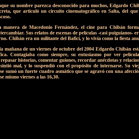
que su nombre parezca desconocido para muchos, Edgardo Chibán
ecreta, que articuló un circuito cinematográfico en Salta, del q
coso.
a manera de Macedonio Fernández, el cine para Chibán formab
ntercambiar. Sus relatos de escenas de películas -casi puiguianos- er
no. Chibán era un militante del Bafici, y lo vivía como la fiesta an
la mañana de un viernes de octubre del 2004 Edgardo Chibán estab
ica. Contagiaba como siempre, su entusiasmo por ver películas
r repasar historias, comentar guiones, recordar anécdotas y relacio
 sintió mal, y lo suspendió con el propósito de internarse. Su v
o se sumó un fuerte cuadro asmático que se agravó con una afecci
se mismo viernes a las 16,30.