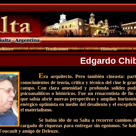
olklore
Tradiciones
Historia
Edgardo Chi
E
ra arquitecto. Pero también cineasta: par
conocimientos de teoría, crítica y técnica del cine le g
campo. Con clara amenidad y profunda solidez podía a
psicoanalíticos o históricos. Fue un renacentista de fi
que sabía abrir nuevas perspectivas y amplios horizon
enérgico optimista en medio del desaliento y el escepti
el materialismo.
Se había ido de su Salta a recorrer caminos d
cargado de riquezas para entregar sin egoísmos. Se ha
 Foucault y amigo de Deleuze.