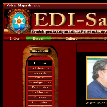
Volver Mapa del Sitio
Indice
Buscar
Cultura
F
Cultura
La Literatura
Voces de
Poetas
Investigadores
Periodistas
La Música
Folklore
Conjuntos
discípulo de
Folk