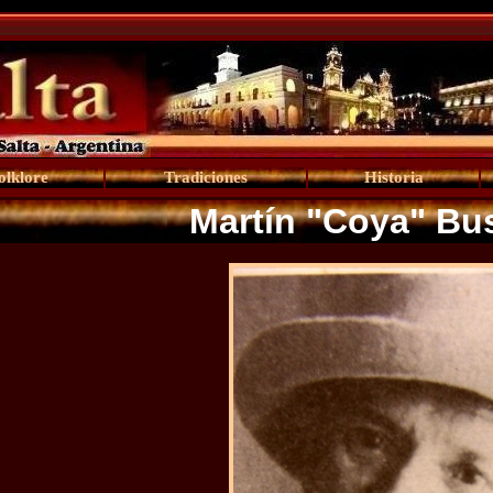
olklore
Tradiciones
Historia
Martín "Coya" Bu