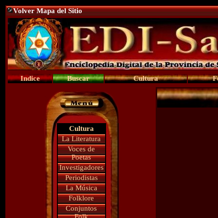
Volver Mapa del Sitio
Indice
Buscar
Cultura
F
Cultura
La Literatura
Voces de
Poetas
Investigadores
Periodistas
La Música
Folklore
Conjuntos
Folk