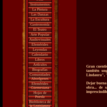
Instrumentos
La Pintura
Las Danzas
La Escultura
Gastronomía
El Teatro
Arte Popular
Audiovisuales
Efemérides
Leyendas
Calendario
Libros
Artículos
Gran cuentis
Biografías
también ung
Comunidades
Lindaura", "
Aborígenes
Dejar buena h
Efemérides
obra... de 
Güemesiana
imprescindib
Hojas de
Poesía
Bioblioteca de
la Legislatura