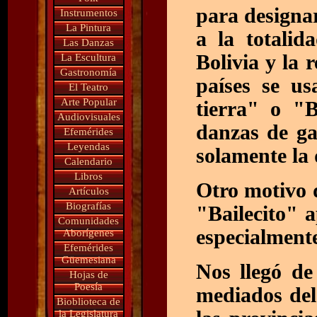
para designar
Instrumentos
La Pintura
a la totalid
Las Danzas
Bolivia y la 
La Escultura
Gastronomía
países se us
El Teatro
Arte Popular
tierra" o "B
Audiovisuales
danzas de ga
Efemérides
Leyendas
solamente la
Calendario
Libros
Otro motivo 
Artículos
Biografías
"Bailecito" a
Comunidades
especialmente
Aborígenes
Efemérides
Güemesiana
Nos llegó de
Hojas de
Poesía
mediados del 
Bioblioteca de
la Legislatura