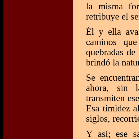
la misma fo
retribuye el s
Él y ella av
caminos que
quebradas de 
brindó la natu
Se encuentra
ahora, sin 
transmiten es
Esa timidez a
siglos, recorri
Y así; ese s