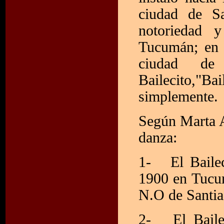
ciudad de Sa
notoriedad y
Tucumán; en 
ciudad de 
Bailecito,"
simplemente.
Según Marta A
danza:
1- El Bailec
1900 en Tucu
N.O de Santia
2- El Bailec