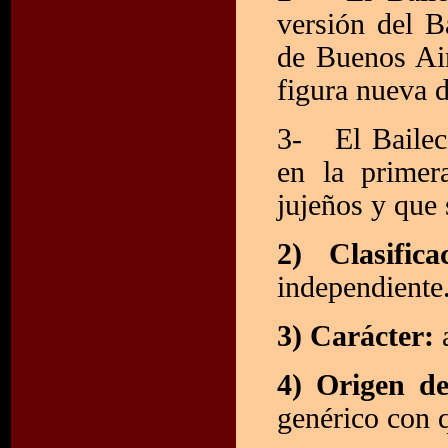
versión del B
de Buenos Air
figura nueva 
3- El Baileci
en la primer
jujeños y que 
2) Clasifi
independiente
3) Carácter:
4) Origen d
genérico con q