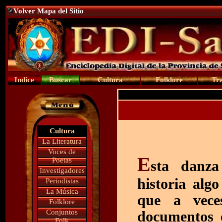
Volver Mapa del Sitio
Indice
Buscar
Cultura
Folklore
Tra
Cultura
La Literatura
Voces de
E
Poetas
sta danza
Investigadores
historia alg
Periodistas
La Música
que a veces
Folklore
Conjuntos
documentos é
Folk