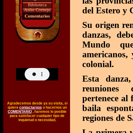
las provinci
Biblioteca
del Estero y
Atilio Cornejo
Comentarios
Su origen re
danzas, deb
Mundo que
.
americanos, 
colonial.
Esta danza
reuniones d
pertenece al 
Agradecemos desde ya su visita, si
baila espon
quiere
contactarnos
o hacernos un
COMENTARIO
, haremos lo posible
regiones de S
para satisfacer cualquier tipo de
inquietud o necesidad.
La primera v