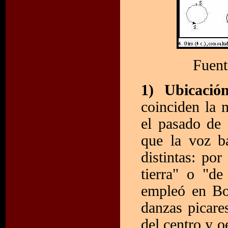
Fuent
1) Ubicació
coinciden la m
el pasado de 
que la voz ba
distintas: po
tierra" o "de 
empleó en Bol
danzas picare
del centro y o