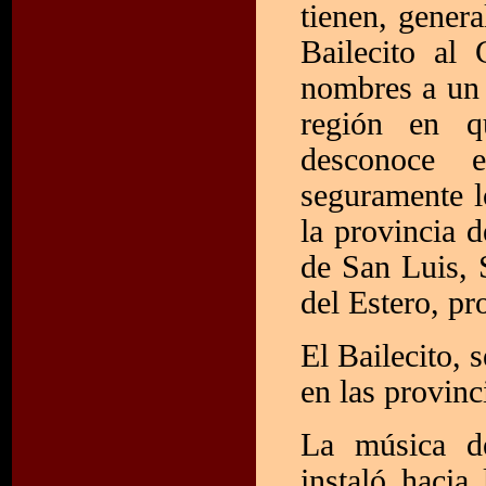
tienen, gener
Bailecito al
nombres a un 
región en q
desconoce e
seguramente l
la provincia 
de San Luis, 
del Estero, p
El Bailecito, 
en las provinc
La música de
instaló hacia