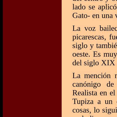
lado se aplicó
Gato- en una v
La voz baile
picarescas, f
siglo y tambié
oeste. Es muy
del siglo XIX 
La mención m
canónigo de 
Realista en e
Tupiza a un c
cosas, lo sig