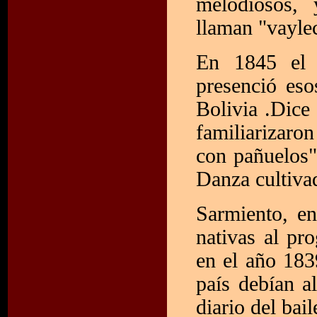
melodiosos, 
llaman "vayleci
En 1845 el e
presenció eso
Bolivia .Dice 
familiarizaro
con pañuelos" 
Danza cultiva
Sarmiento, en
nativas al pr
en el año 183
país debían al
diario del bai