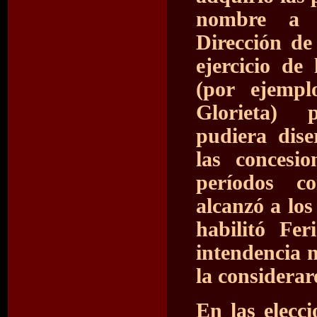
nombre a n
Dirección de
ejercicio de
(por ejemp
Glorieta) 
pudiera dise
las concesio
períodos co
alcanzó a lo
habilitó Feri
intendencia n
la considera
En las elecc