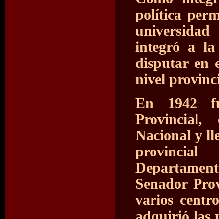
política per
universida
integró a l
disputar en e
nivel provinc
En 1942 fu
Provincial
Nacional y l
provincia
Departament
Senador Prov
varios centr
adquirió las