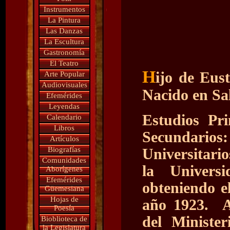
Instrumentos
La Pintura
Las Danzas
La Escultura
Gastronomía
El Teatro
H
ijo de Eus
Arte Popular
Audiovisuales
Nacido en Sal
Efemérides
Leyendas
Estudios Pri
Calendario
Libros
Secundarios:
Artículos
Biografías
Universitari
Comunidades
la Univers
Aborígenes
Efemérides
obteniendo e
Güemesiana
Hojas de
año 1923. 
Poesía
del Ministe
Bioblioteca de
la Legislatura