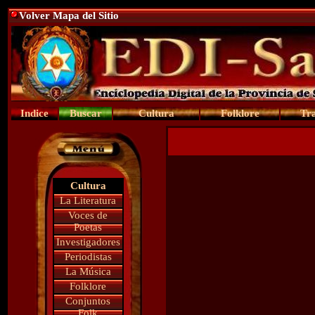
Volver Mapa del Sitio
Indice
Buscar
Cultura
Folklore
Tra
Cultura
La Literatura
Voces de
Poetas
Investigadores
Periodistas
La Música
Folklore
Conjuntos
Folk