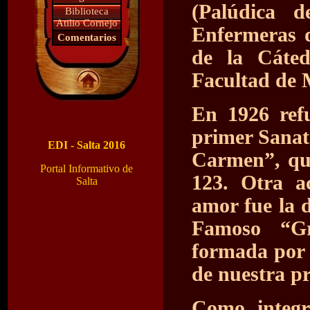
(Palúdica d
Biblioteca
Atilio Cornejo
Enfermeras d
Comentarios
de la Cáted
Facultad de 
En 1926 ref
primer Sanat
EDI - Salta 2016
Carmen”, que
Portal Informativo de
123. Otra a
Salta
amor fue la 
Famoso “Gr
formada por 
de nuestra p
Como integr