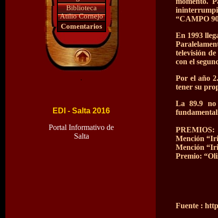
momento. P
Biblioteca
ininterrumpi
Atilio Cornejo
“CAMPO 90” 
Comentarios
En 1993 lle
Paralelamen
televisión d
con el segun
.
Por el año 2
tener su pr
La 89.9 no 
EDI - Salta 2016
fundamentalm
Portal Informativo de
PREMIOS:
Salta
Mención “Iri
Mención “Iri
Premio: “Oli
Fuente :
htt