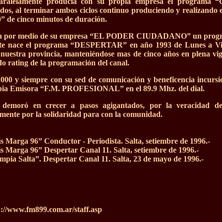
aralelamente producía con su propia empresa el programa 
dos, al terminar ambos ciclos continuo produciendo y realizando 
de cinco minutos de duración.
ga por medio de su empresa “EL PODER CIUDADANO” un programa p
te nace el programa “DESPERTAR” en año 1993 de Lunes a Viern
e nuestra provincia, manteniéndose mas de cinco años en plena vi
do rating de la programación del canal.
.000 y siempre con su sed de comunicación y beneficencia incursio
opia Emisora “F.M. PROFESIONAL” en el 89.9 Mhz. del dial.
demoró en crecer a pasos agigantados, por la veracidad de 
ente por la solidaridad para con la comunidad.
s Marga 96” Conductor - Periodista. Salta, setiembre de 1996.-
s Marga 96” Despertar Canal 11. Salta, setiembre de 1996.-
mpia Salta”. Despertar Canal 11. Salta, 23 de mayo de 1996.-
p://www.fm899.com.ar/staff.asp