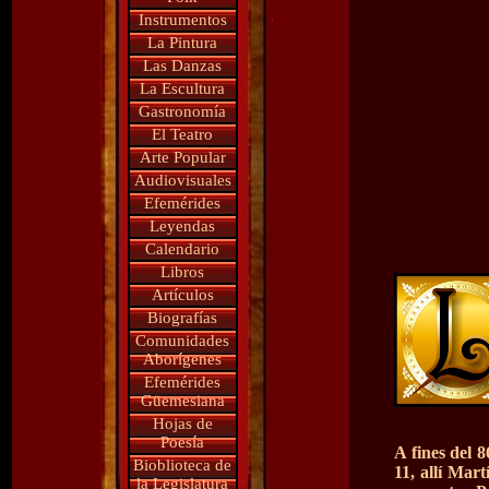
Instrumentos
La Pintura
Las Danzas
La Escultura
Gastronomía
El Teatro
Arte Popular
Audiovisuales
Efemérides
Leyendas
Calendario
Libros
Artículos
Biografías
Comunidades
Aborígenes
Efemérides
Güemesiana
Hojas de
Poesía
A fines del 
Bioblioteca de
11, allí Mar
la Legislatura