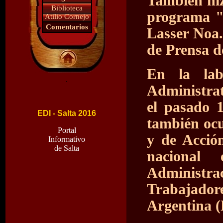
También hiz
Biblioteca
programa "
Atilio Cornejo
Comentarios
Lasser Noa
de Prensa d
En la labo
.
Administrat
el pasado 1
EDI - Salta 2016
también ocu
Portal
y de Acció
Informativo
de Salta
nacional 
Administra
Trabajado
Argentina 