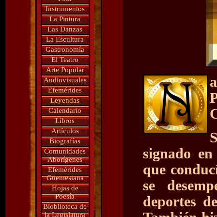
Instrumentos
La Pintura
Las Danzas
La Escultura
Gastronomía
El Teatro
Arte Popular
a
Audiovisuales
Efemérides
Leyendas
C
Calendario
Libros
Artículos
S
Biografías
signado en
Comunidades
Aborígenes
que conduc
Efemérides
Güemesiana
se desemp
Hojas de
Poesía
deportes d
Bioblioteca de
la Legislatura