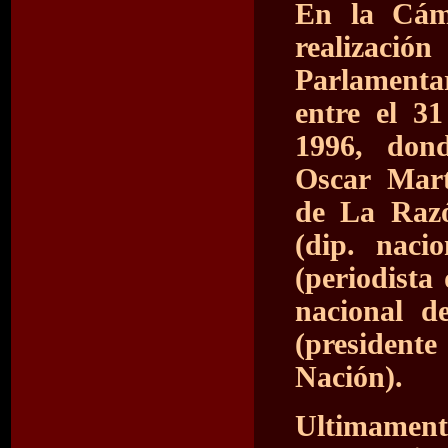
En la Cám
realizació
Parlamentar
entre el 3
1996, dond
Oscar Mart
de La Razó
(dip. nac
(periodista
nacional 
(presidente
Nación).
Ultimament