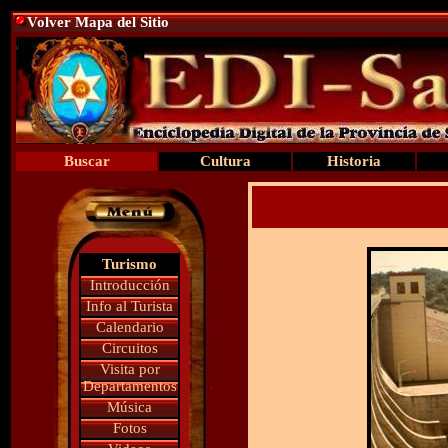
Volver Mapa del Sitio
Buscar
Cultura
Historia
Turismo
Introducción
Info al Turista
Calendario
Circuitos
Visita por
Departamentos
Música
Fotos