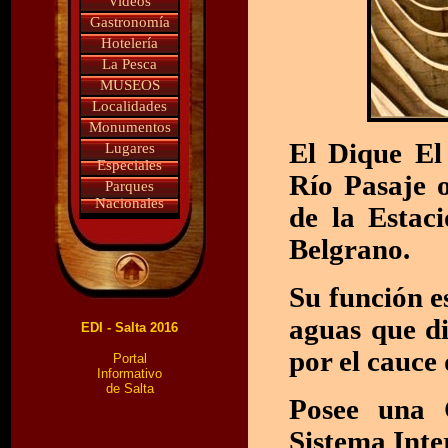
Videos
Gastronomía
Hotelería
La Pesca
MUSEOS
Localidades
Monumentos
El Dique El 
Lugares
Especiales
Río Pasaje o
Parques
Nacionales
de la Estac
Belgrano.
Su función e
aguas que d
EDI - Salta 2016
por el cauce
Portal
Informativo
de Salta
Posee una C
Sistema Inte