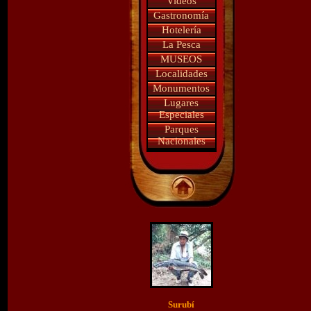
Videos
Gastronomía
Hotelería
La Pesca
MUSEOS
Localidades
Monumentos
Lugares
Especiales
Parques
Nacionales
Surubí