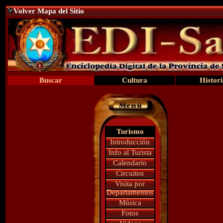
Volver Mapa del Sitio
Buscar
Cultura
Histori
Turismo
Introducción
Info al Turista
Calendario
Circuitos
Visita por
Departamentos
Música
Fotos