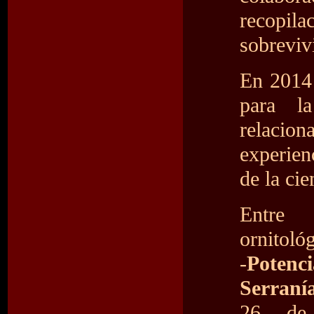
recopil
sobreviv
En 2014
para l
relacion
experien
de la cie
Entre 
ornitoló
-
Potenc
Serraní
26 de 