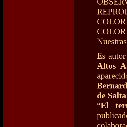
OBSE
REPRO
COLO
COLOR
Nuestras
Es autor
Altos A
apareci
Bernard
de Salta
“
El te
publica
colabora