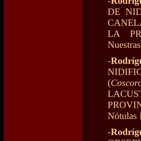
-
Rodrígu
DE NI
CANEL
LA PR
Nuestras
-
Rodríg
NIDI
(
Coscor
LACU
PROVI
Nótulas 
-
Rodrí