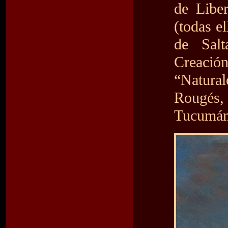
de Libe
(todas el
de Sal
Creación
“Natural
Rougés,
Tucumán