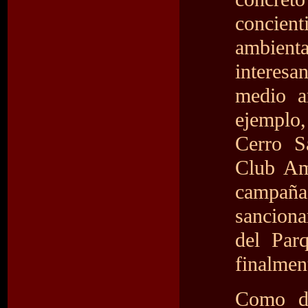
concient
ambien
interes
medio a
ejemplo,
Cerro S
Club Am
campaña
sanciona
del Par
finalmen
Como do