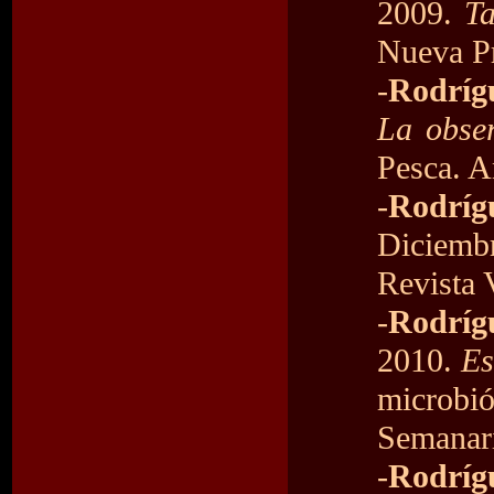
2009.
Ta
Nueva Pr
-
Rodrígu
La obser
Pesca. A
-
Rodrí
Diciemb
Revista 
-
Rodríg
2010.
Es
microb
Semanari
-
Rodrígu