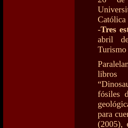
Univers
Católica 
-
Tres es
abril d
Turismo 
Paralela
libros
“Dinosau
fósiles 
geológic
para cue
(2005), 