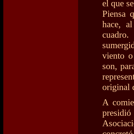
el que s
Piensa q
hace, a
cuadro.
sumergi
viento o
son, par
represen
original 
A comie
presid
Asociac
concre