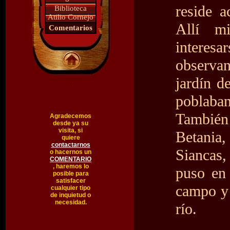
reside 
Biblioteca
Atilio Cornejo
Allí m
Comentarios
interesa
observan
jardín d
.
poblaban
También 
Agradecemos
desde ya su
visita, si
Betania,
quiere
contactarnos
Siancas,
o hacernos un
COMENTARIO
, haremos lo
puso en 
posible para
satisfacer
campo y 
cualquier tipo
de inquietud o
necesidad.
río.