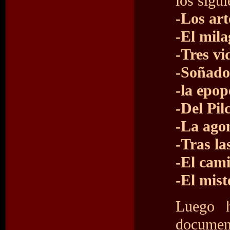
los sigu
-Los ar
-El mila
-Tres vi
-Soñador
-la epop
-Del Pi
-La ago
-Tras la
-El cami
-El mist
Luego h
document