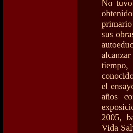
No tuvo 
obtenido
primario
sus obra
autoedu
alcanzar
tiempo,
conocid
el ensay
años c
exposici
2005, b
Vida Sal