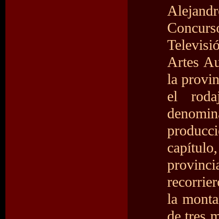
Alejan
Concur
Televisi
Artes A
la provin
el rod
denomi
producc
capítu
provinci
recorrie
la monta
de tres 