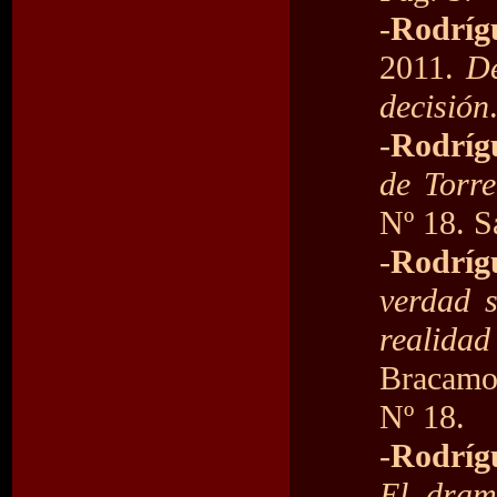
-
Rodríg
2011.
De
decisión
-
Rodrígu
de Torre
Nº 18. Sa
-
Rodríg
verdad s
realidad
Bracamon
Nº 18.
-
Rodrígu
El dram