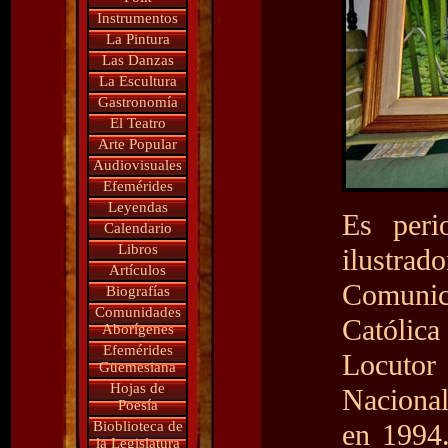
Instrumentos
La Pintura
Las Danzas
La Escultura
Gastronomía
El Teatro
Arte Popular
Audiovisuales
Efemérides
Leyendas
Es perio
Calendario
Libros
ilustrado
Artículos
Comunic
Biografías
Comunidades
Católica
Aborígenes
Efemérides
Locutor
Güemesiana
Hojas de
Naciona
Poesía
Bioblioteca de
en 1994.
la Legislatura