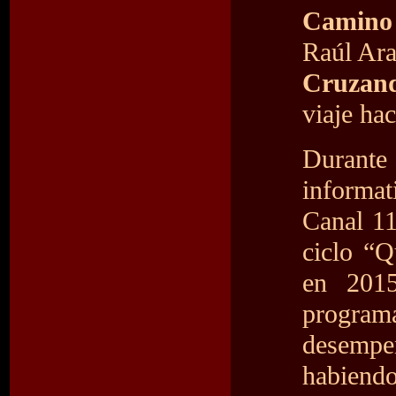
Camino 
Raúl Ara
Cruzan
viaje hac
Durante
informa
Canal 11
ciclo “Q
en 201
program
desemp
habiendo