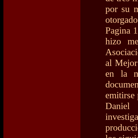
por su m
otorgado
Pagina 1
hizo m
Asociaci
al Mejor
en la m
document
emitirse
Daniel
investiga
producc