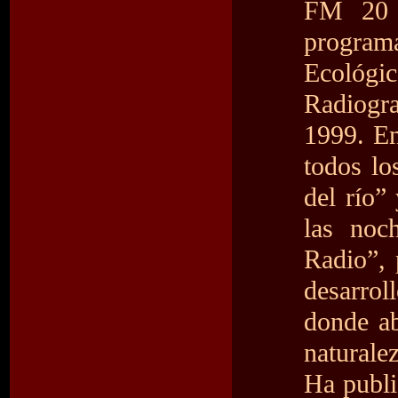
FM 20 
progra
Ecológi
Radiogr
1999. E
todos lo
del río”
las noc
Radio”,
desarro
donde ab
naturale
Ha publi