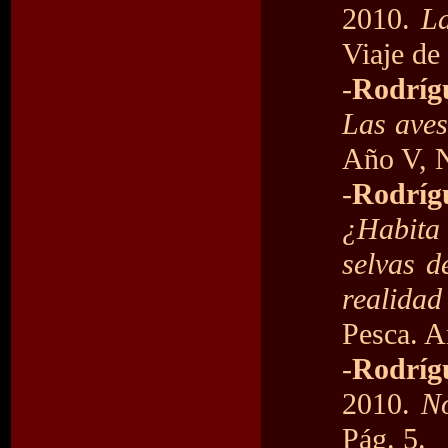
2010.
La
Viaje de
-
Rodríg
Las aves
Año V, N
-
Rodríg
¿Habita
selvas d
realidad
Pesca. A
-
Rodrígu
2010.
N
Pág. 5.