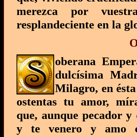
merezca por vuestra
resplandeciente en la g
O
oberana Emperat
dulcísima Madr
Milagro, en ésta
ostentas tu amor, mír
que, aunque pecador y d
y te venero y amo 