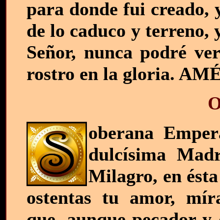
para donde fui creado, 
de lo caduco y terreno,
Señor, nunca podré ver
rostro en la gloria. AM
O
oberana Emperat
dulcísima Madr
Milagro, en ésta
ostentas tu amor, mír
que, aunque pecador y d