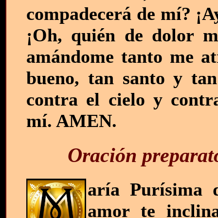
compadecerá de mí? ¡Ay,
¡Oh, quién de dolor mu
amándome tanto me atr
bueno, tan santo y ta
contra el cielo y contr
mí. AMEN.
Oración preparato
aría Purísima 
amor te inclin