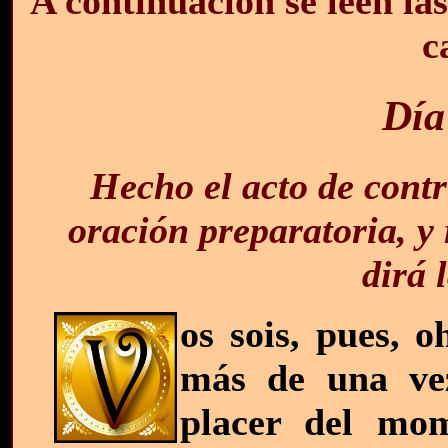
A continuación se leen la
c
Día
Hecho el acto de contr
oración preparatoria, y 
dirá 
os sois, pues, o
más de una vez
placer del mo