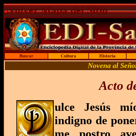
Volver Mapa del Sitio
Buscar
Cultura
Historia
Novena al Señor
Acto d
ulce Jesús mí
indigno de pone
me postro ave