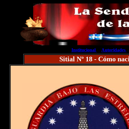
INICIO
.....
Institucional
....
A
utoridades
..
Sitial Nº 18 - Cómo nac