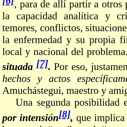
[6]
,
para de allí partir a otro
la capacidad analítica y cr
temores, conflictos, situacione
la enfermedad y su propia fi
local y nacional del problem
[7]
situada
.
Por eso, justament
hechos y actos específica
Amuchástegui
, maestro y ami
Una segunda posibilidad e
[8]
por
intensión
,
que implica 